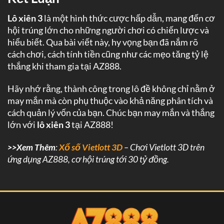
Lô xiên 3
là một hình thức cược hấp dẫn, mang đến cơ
hội trúng lớn cho những người chơi có chiến lược và
hiểu biết. Qua bài viết này, hy vọng bạn đã nắm rõ
cách chơi, cách tính tiền cũng như các mẹo tăng tỷ lệ
thắng khi tham gia tại AZ888.
Hãy nhớ rằng, thành công trong lô đề không chỉ nằm ở
may mắn mà còn phụ thuộc vào khả năng phân tích và
cách quản lý vốn của bạn. Chúc bạn may mắn và thắng
lớn với
lô xiên 3
tại AZ888!
>>Xem Thêm
:
Xổ số Vietlott 3D
– Chơi Vietlott 3D trên
ứng dụng AZ888, cơ hội trúng tới 30 tỷ đồng.