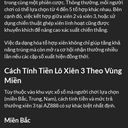
trong cùng một phiên cược. Thông thường, mỗi người
chơi có thể lựa chọn từ 4 đến 5 tổ hợp khác nhau. Bên
cạnh đó, việc kết hợp giữa xiên 2 và xiên 3, hoặc sử
dụng chiến thuật ghép xiên linh hoạt cũng được
khuyến khích để nâng cao xác suất chiến thắng.
Việc đa dạng hóa tổ hợp xiên không chỉ giúp tăng khả
năng trúng mà còn mở ra cơ hội nhận thưởng nhiều
lần nếu các cặp số xuất hiện đồng thời.
Cách Tính Tiền Lô Xiên 3 Theo Vùng
Miền
Tùy thuộc vào khu vực xổ số mà người chơi lựa chọn
(miền Bắc, Trung, Nam), cách tính tiền và mức trả
thưởng xiên 3 tại AZ888 có sự khác biệt nhất định.
Miền Bắc