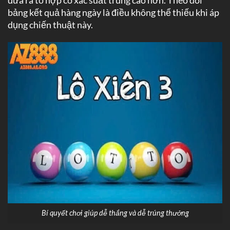
đưa ra tổ hợp có xác suất trúng cao hơn. Theo dõi
bảng kết quả hàng ngày là điều không thể thiếu khi áp
dụng chiến thuật này.
Bí quyết chơi giúp dễ thắng và dễ trúng thưởng