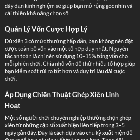
dày dạn kinh nghiệm sẽ giúp bạn mở rộng góc nhìn và
cải thiện khả năng chọn số.
Quản Lý Vốn Cược Hợp Lý
Dù xiên 3 có mức thưởng hấp dẫn, bạn không nên đặt
cược toàn bộ vốn vào một tổ hợp duy nhất. Nguyên
tắc an toàn là chỉ nên sử dụng 10–15% tổng vốn cho
mỗi phiên chơi. Chia nhỏ vốn để thử nhiều tổ hợp giúp
bạn kiểm soát rủi ro tốt hơn và duy trì lâu dài cuộc
chơi.
Áp Dụng Chiến Thuật Ghép Xiên Linh
Hoạt
Một số người chơi chuyên nghiệp thường chọn ghép
xiên từ những cặp số xuất hiện liên tiếp trong 3–5
ngày gần đây. Đây là cách dựa vào chu kỳ xuất hiện để