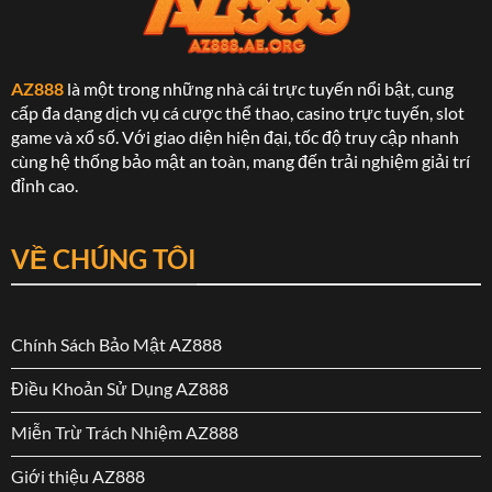
AZ888
là một trong những nhà cái trực tuyến nổi bật, cung
cấp đa dạng dịch vụ cá cược thể thao, casino trực tuyến, slot
game và xổ số. Với giao diện hiện đại, tốc độ truy cập nhanh
cùng hệ thống bảo mật an toàn, mang đến trải nghiệm giải trí
đỉnh cao.
VỀ CHÚNG TÔI
Chính Sách Bảo Mật AZ888
Điều Khoản Sử Dụng AZ888
Miễn Trừ Trách Nhiệm AZ888
Giới thiệu AZ888