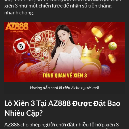
xiên 3 như một chiến lược để nhân số tiền thắng
nhanh chóng.
Hướng dẫn chơi lô xiên 3 cho người mới
Lô Xiên 3 Tại AZ888 Được Đặt Bao
Nhiêu Cặp?
AZ888 cho phép người chơi đặt nhiều tổ hợp xiên 3